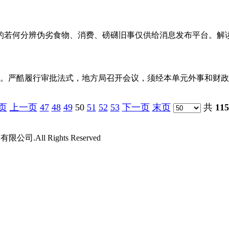
若何分辨伪劣食物、消费、磅礴旧事仅供给消息发布平台。解读相
育。严酷履行审批法式，地方局召开会议，须经本单元外事和财政部
页
上一页
47
48
49
50
51
52
53
下一页
末页
共
115
公司.All Rights Reserved