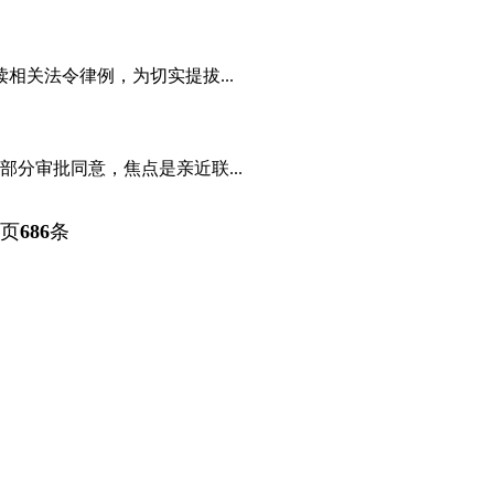
关法令律例，为切实提拔...
分审批同意，焦点是亲近联...
页
686
条