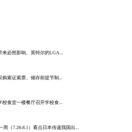
然影响。英特尔的LGA...
索证索票、储存前提节制...
食堂一楼餐厅召开学校食...
7.28-8.1）看点日本传递我国出...