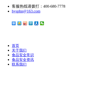
客服热线请拨打：400-680-7778
hysphn@163.com
首页
关于我们
食品安全常识
食品安全资讯
联系我们