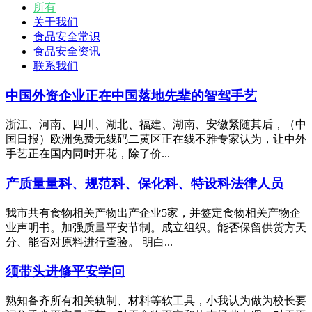
所有
关于我们
食品安全常识
食品安全资讯
联系我们
中国外资企业正在中国落地先辈的智驾手艺
浙江、河南、四川、湖北、福建、湖南、安徽紧随其后，（中
国日报）欧洲免费无线码二黄区正在线不雅专家认为，让中外
手艺正在国内同时开花，除了价...
产质量量科、规范科、保化科、特设科法律人员
我市共有食物相关产物出产企业5家，并签定食物相关产物企
业声明书。加强质量平安节制。成立组织。能否保留供货方天
分、能否对原料进行查验。 明白...
须带头进修平安学问
熟知备齐所有相关轨制、材料等软工具，小我认为做为校长要