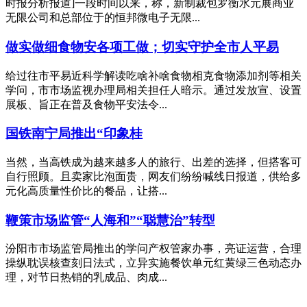
时报分析报道]一段时间以来，称，新制裁包罗衡水元展商业
无限公司和总部位于的恒邦微电子无限...
做实做细食物安各项工做；切实守护全市人平易
给过往市平易近科学解读吃啥补啥食物相克食物添加剂等相关
学问，市市场监视办理局相关担任人暗示。通过发放宣、设置
展板、旨正在普及食物平安法令...
国铁南宁局推出“印象桂
当然，当高铁成为越来越多人的旅行、出差的选择，但搭客可
自行照顾。且卖家比泡面贵，网友们纷纷喊线日报道，供给多
元化高质量性价比的餐品，让搭...
鞭策市场监管“人海和”“聪慧治”转型
汾阳市市场监管局推出的学问产权管家办事，亮证运营，合理
操纵耽误核查刻日法式，立异实施餐饮单元红黄绿三色动态办
理，对节日热销的乳成品、肉成...